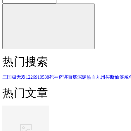
热门搜索
三国
极无双
1226910538
死神
奇迹
百炼
深渊
热血
九州
买断
仙侠
咸
热门文章