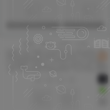
异界修真-类似英雄没有闪（无限内购）
怒火一刀（内购+后台）
友情链接
免责声明
合作申请
关于我们
Copyright © 2025 ·
星游启航
· 本站不以盈利为目的，主要为公益营运，赞助
只是我们的一种形式，赞助完全是自愿性，本站不存在任何强制性收费。大家
所赞助的费用都用来网站的日常维护 资源版权免责声明：本站不制作任何作
品，所有资源收集于互联网分享，仅供学习交流，请勿传播，请使用者在24
小时内卸载删除。 如有涉及侵权纠纷，收集的作品侵犯了您的权益，请您来
信告知，本站将应您的要求下架并删除处理 邮件：1226910538@qq.com