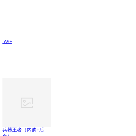
5W+
兵器王者（内购+后