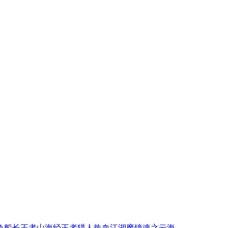
鱼
船长
王者
山海经
王者猎人
热血江湖
魔镜
魂之
云海