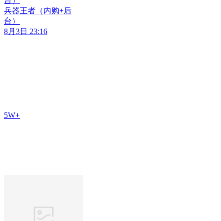
台）
兵器王者（内购+后
台）
8月3日 23:16
5W+