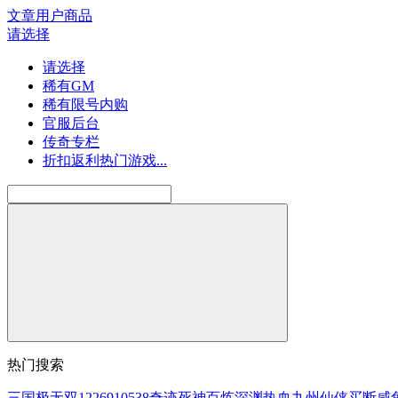
文章
用户
商品
请选择
请选择
稀有GM
稀有限号内购
官服后台
传奇专栏
折扣返利热门游戏...
热门搜索
三国
极无双
1226910538
奇迹
死神
百炼
深渊
热血
九州
仙侠
买断
咸