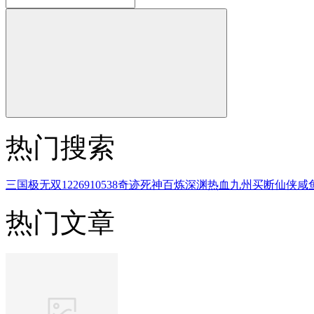
热门搜索
三国
极无双
1226910538
奇迹
死神
百炼
深渊
热血
九州
买断
仙侠
咸
热门文章