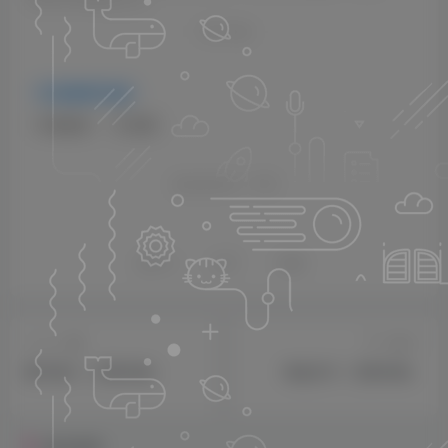
1226910538@qq.com
THE END
稀有限号内购
# 单安卓
# 卡牌
喜欢就支持一下吧
点赞
12
分享
收藏
上一篇
下一篇
蝶刃激斗（无限内购）
海盗赤月（无限内购）
相关推荐