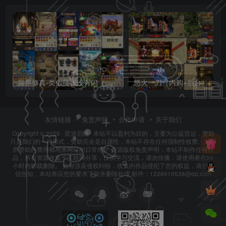
异界修真-类似英雄没有闪（无限内购）
怒火一刀（内购+后台）
友情链接
免责声明
合作申请
关于我们
Copyright © 2025 ·
星游启航
· 本站不以盈利为目的，主要为公益营运，赞助
只是我们的一种形式，赞助完全是自愿性，本站不存在任何强制性收费。大家
所赞助的费用都用来网站的日常维护 资源版权免责声明：本站不制作任何作
品，所有资源收集于互联网分享，仅供学习交流，请勿传播，请使用者在24
小时内卸载删除。 如有涉及侵权纠纷，收集的作品侵犯了您的权益，请您来
信告知，本站将应您的要求下架并删除处理 邮件：1226910538@qq.com