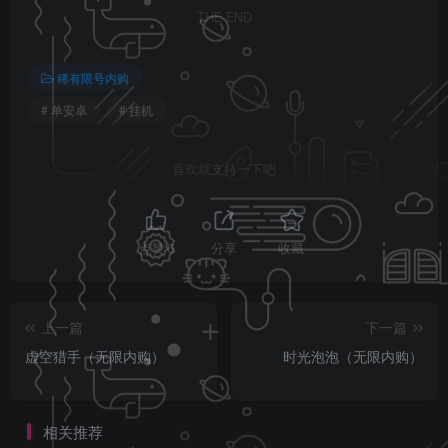
THE END
稀有限号内购
# 单安卓
# 挂机
喜欢就支持一下吧
点赞
6
分享
收藏
上一篇
下一篇
虚空猎手（无限内购）
时光泡泡（无限内购）
相关推荐