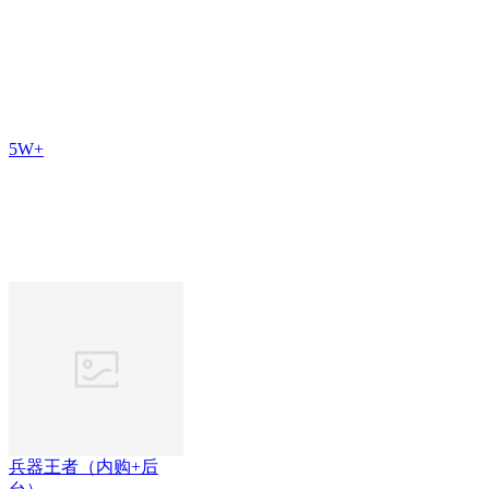
5W+
兵器王者（内购+后