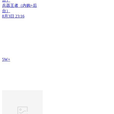
台）
兵器王者（内购+后
台）
8月3日 23:16
5W+