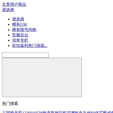
文章
用户
商品
请选择
请选择
稀有GM
稀有限号内购
官服后台
传奇专栏
折扣返利热门游戏...
热门搜索
三国
极无双
1226910538
奇迹
死神
百炼
深渊
热血
九州
仙侠
买断
咸