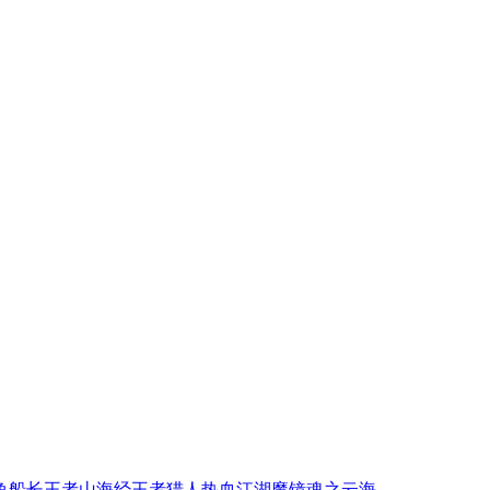
鱼
船长
王者
山海经
王者猎人
热血江湖
魔镜
魂之
云海