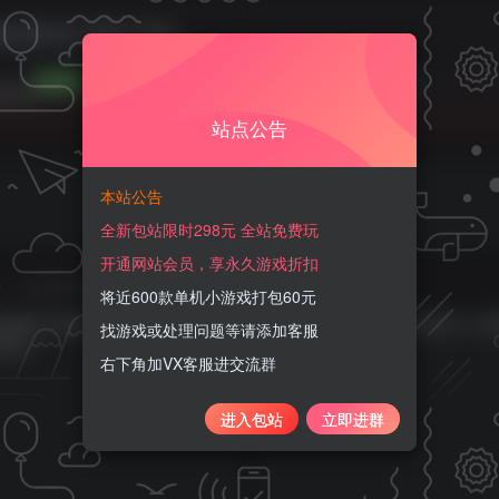
正版授权
传奇
正版授权
服后台
传奇专栏
折扣返利热门游戏
站点公告
本站公告
全新包站限时298元 全站免费玩
开通网站会员，享永久游戏折扣
折扣返利热门游戏...
换皮服
将近600款单机小游戏打包60元
找游戏或处理问题等请添加客服
右下角加VX客服进交流群
进入包站
立即进群