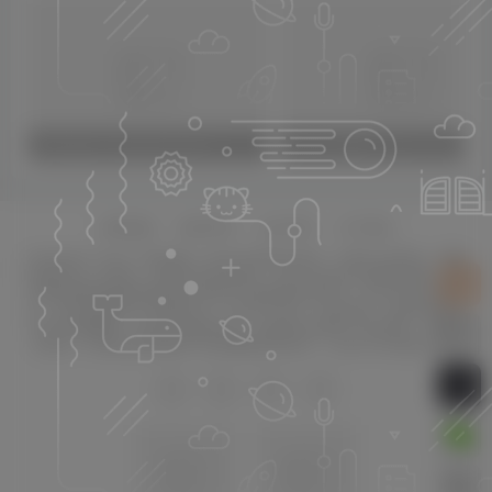
异界修真-类似英雄没有闪（无限内购）
九州江湖情（内购+后台）
友情链接
免责声明
合作申请
关于我们
Copyright © 2025 ·
星游启航
· 本站不以盈利为目的，主要为公益营运，赞助
只是我们的一种形式，赞助完全是自愿性，本站不存在任何强制性收费。大家
所赞助的费用都用来网站的日常维护 资源版权免责声明：本站不制作任何作
品，所有资源收集于互联网分享，仅供学习交流，请勿传播，请使用者在24
小时内卸载删除。 如有涉及侵权纠纷，收集的作品侵犯了您的权益，请您来
信告知，本站将应您的要求下架并删除处理 邮件：1226910538@qq.com