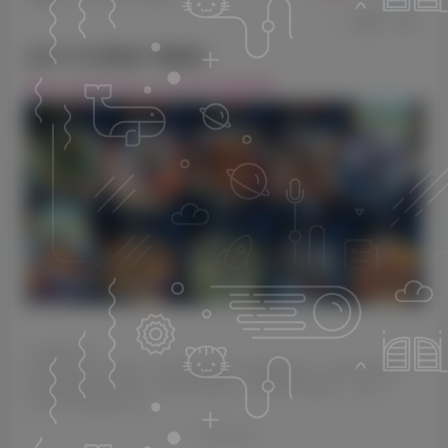
85
13
点击下方文档地址下载游戏
https://www.kdocs.cn/l/ck9LT8gJB9E6
©
版权声明
本站不制作任何作品，所有资源收集于互联网分享，仅供学习交流，
如果收集的作品侵犯了您的合法权益，请联系我们删除！ 邮箱：
1226910538@qq.com
THE END