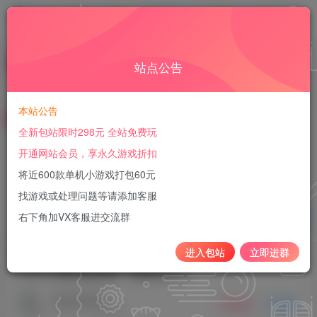
游戏购买后请联系客服发放卡密，客服在线时间：10:00 - 2:00
站点公告
首页
稀有GM
正文
本站公告
付费资源
全新包站限时298元 全站免费玩
少年三国志魂金版（物品后台）
开通网站会员，享永久游戏折扣
此内容为付费资源，请付费后查看
10
将近600款单机小游戏打包60元
￥
找游戏或处理问题等请添加客服
右下角加VX客服进交流群
登录购买
进入包站
立即进群
少年三国志魂金版（物品后台）
星游GM游戏
关注
私信
7月20日 16:48更新