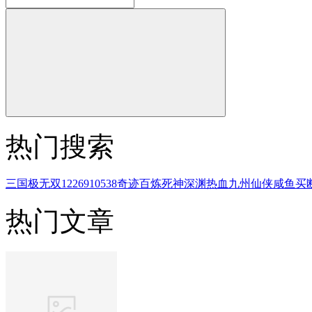
热门搜索
三国
极无双
1226910538
奇迹
百炼
死神
深渊
热血
九州
仙侠
咸鱼
买
热门文章