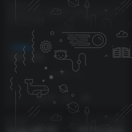
©
版权声明
本站不制作任何作品，所有资源收集于互联网分享，仅供学习交流，
如果收集的作品侵犯了您的合法权益，请联系我们删除！ 邮箱：
1226910538@qq.com
THE END
官服后台
# 双端
# 卡牌
喜欢就支持一下吧
点赞
2.3W+
分享
收藏
上一篇
下一篇
风云三国2.三国题材卡牌游
【铜雀三国 II】三国卡牌天