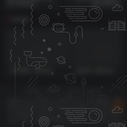
戏10元无限代金
花板30无限代金
相关推荐
九州江湖情（内购+后台）
兵器王者（内购+后台）
友情链接
免责声明
合作申请
关于我们
Copyright © 2025 ·
星游启航
· 本站不以盈利为目的，主要为公益营运，赞助
只是我们的一种形式，赞助完全是自愿性，本站不存在任何强制性收费。大家
所赞助的费用都用来网站的日常维护 资源版权免责声明：本站不制作任何作
品，所有资源收集于互联网分享，仅供学习交流，请勿传播，请使用者在24
小时内卸载删除。 如有涉及侵权纠纷，收集的作品侵犯了您的权益，请您来
信告知，本站将应您的要求下架并删除处理 邮件：1226910538@qq.com