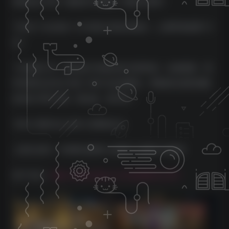
国风妖灵卡牌《御妖师-买断版》新版本来袭！
7月8日 14点首发一区 绝美古风妖灵集结，上线即领免费 10
连！
十连保底 UR，暴击战斗特效拉满 灵契养成、仙域探索、羁
绊布阵玩法齐全 每日 10W 代金免费送，零氪轻松成型顶配
妖灵队 即刻下载，踏仙途，御万妖！
1000=无限代金 3000=无限制后台
上线礼包码：hh8888 jj8888 cq8888 zb8888 hb8888
线下活动：
https://www.kdocs.cn/l/cjcbMqYzy1kK