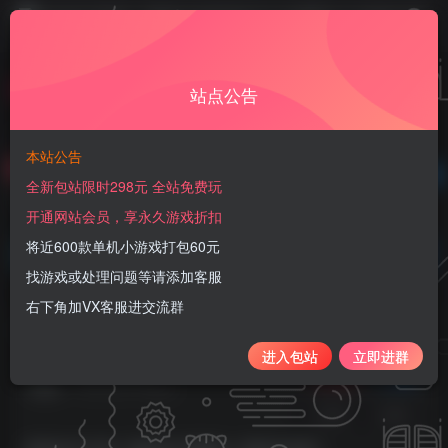
游戏购买后请联系客服发放卡密，客服在线时间：10:00 - 2:00
站点公告
首页
官服后台
正文
本站公告
免费资源
已售 22
全新包站限时298元 全站免费玩
国风妖灵卡牌《御妖师-买断版》新版本来袭！
开通网站会员，享永久游戏折扣
此内容为免费资源，请登录后查看
将近600款单机小游戏打包60元
登录查看
找游戏或处理问题等请添加客服
右下角加VX客服进交流群
国风妖灵卡牌《御妖师-买断版》新版本来袭！
进入包站
立即进群
星游GM游戏
关注
私信
7月10日 01:12发布
3.4W+
2.3W+