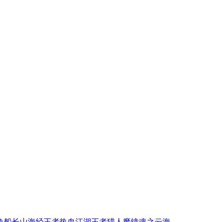
鱼
船长
山海经
王者
热血江湖
王者猎人
魔镜
魂之
云海