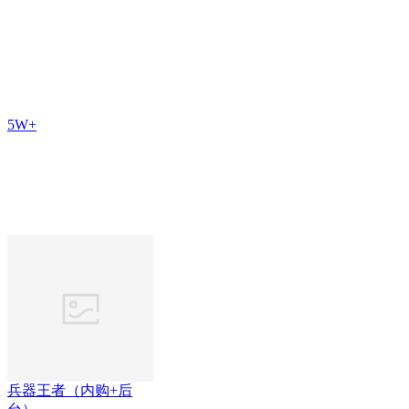
5W+
兵器王者（内购+后