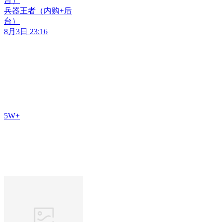
台）
兵器王者（内购+后
台）
8月3日 23:16
5W+