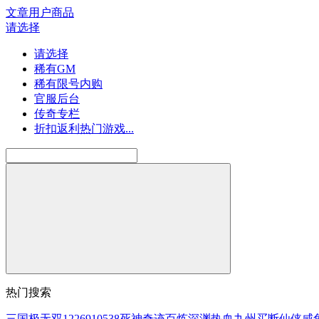
文章
用户
商品
请选择
请选择
稀有GM
稀有限号内购
官服后台
传奇专栏
折扣返利热门游戏...
热门搜索
三国
极无双
1226910538
死神
奇迹
百炼
深渊
热血
九州
买断
仙侠
咸