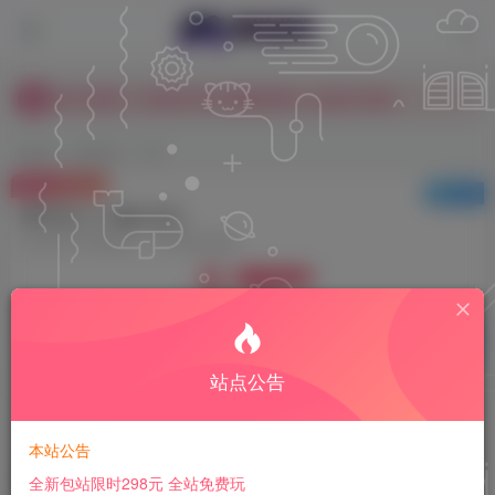
官服游戏进游福利以及充值返利请及时联系客服
游戏购买后请联系客服发放卡密，客服在线时间：10:00 - 2:00
官方QQ群：932967238 客服QQ和v:1226910538
官服游戏进游福利以及充值返利请及时联系客服
首页
稀有GM
正文
游戏购买后请联系客服发放卡密，客服在线时间：10:00 - 2:00
付费资源
已售 63
新不良人2（内购+后台）
此内容为付费资源，请付费后查看
5
限时特惠
488
￥
￥
登录购买
站点公告
新不良人2（内购+后台）
本站公告
星游GM游戏
关注
私信
全新包站限时298元 全站免费玩
7月19日 02:53发布