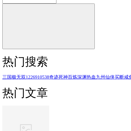
热门搜索
三国
极无双
1226910538
奇迹
死神
百炼
深渊
热血
九州
仙侠
买断
咸
热门文章