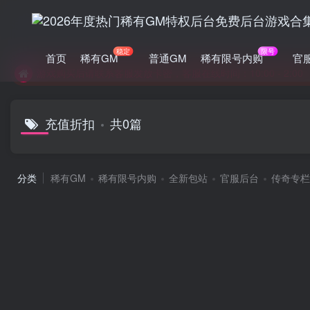
稳定
限号
首页
稀有GM
普通GM
稀有限号内购
官
游戏购买后请联系客服发放卡密，客服在线时间：10:00 - 2:00
充值折扣
共0篇
分类
稀有GM
稀有限号内购
全新包站
官服后台
传奇专栏