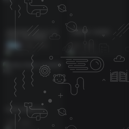
水墨武侠放置《凌云记-0.1折
《斩魔问道》50倍返利
代金版》首发火爆来袭！
免费资源
# 双端
# 养成
# 仙侠
# 官服
6月30日 16:37
1月22日 16:34
时空猎人IP首款0.1折
# 双端
# 格斗