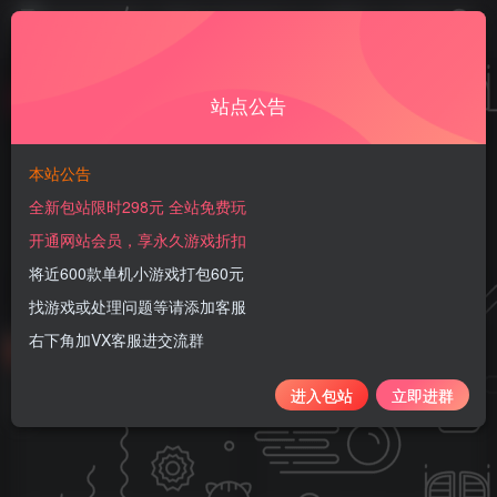
游戏购买后请联系客服发放卡密，客服在线时间：10:00 - 2:00
站点公告
本站公告
折扣返利热门游戏（正版授权手游）
共7篇
全新包站限时298元 全站免费玩
各种免冲服！0.1折服，0.05折服，打金服！公益服！GM服！买
开通网站会员，享永久游戏折扣
断服！超多无限充值版手游
将近600款单机小游戏打包60元
找游戏或处理问题等请添加客服
分类
稀有GM
稀有限号内购
全新包站
官服后台
传奇专栏
右下角加VX客服进交流群
置顶
进入包站
立即进群