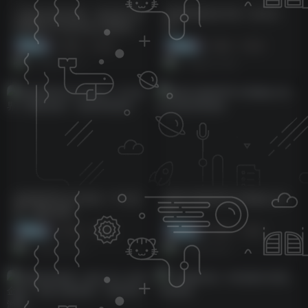
三国志幻想大陆2：枭之歌(1折
国风唯美回合手游《仙凡幻
免费版)天天送代金上线就送
想》
1000抽，自选神将冲冲冲
免费资源
# 双端
# 卡牌
免费资源
# 双端
# 回合
7月23日 03:11
7月28日 15:03
放置类RPG文字武侠《千古宠
踏风行国风RPG卡牌修仙1折
界》重磅来袭！
版
免费资源
# 双端
# 修仙
免费资源
# 双端
# 修仙
7月22日 19:19
7月6日 03:51