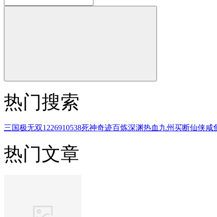
热门搜索
三国
极无双
1226910538
死神
奇迹
百炼
深渊
热血
九州
买断
仙侠
咸
热门文章